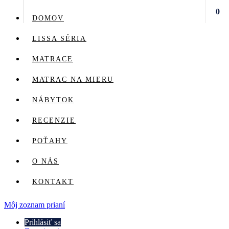
0
DOMOV
LISSA SÉRIA
MATRACE
MATRAC NA MIERU
NÁBYTOK
RECENZIE
POŤAHY
O NÁS
KONTAKT
Môj zoznam prianí
Prihlásiť sa