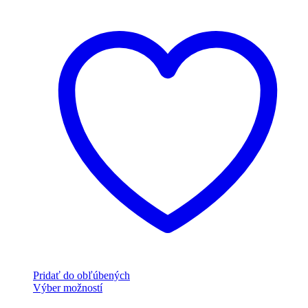
si
môžete
vybrať
na
stránke
produktu.
Pridať do obľúbených
Tento
Výber možností
produkt