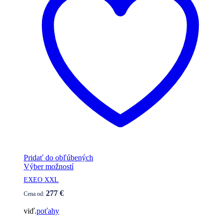
Pridať do obľúbených
Tento
Výber možností
produkt
EXEO XXL
má
viacero
277
€
Cena od:
variantov.
Možnosti
viď.
poťahy
si