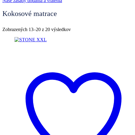
Naše zásady dodania a vrátenia
Kokosové matrace
Zoradené
Zobrazených 13–20 z 20 výsledkov
podľa
najnovších