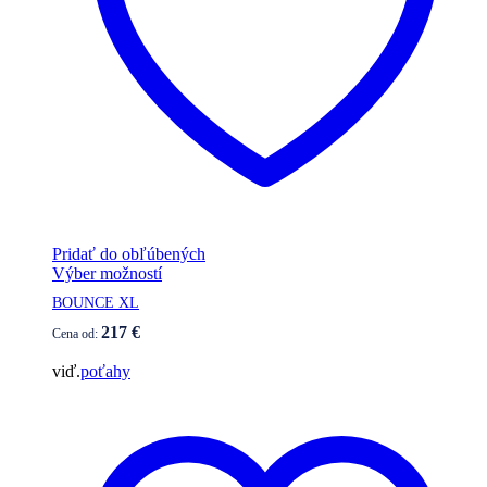
Pridať do obľúbených
Tento
Výber možností
produkt
BOUNCE XL
má
viacero
217
€
Cena od:
variantov.
Možnosti
viď.
poťahy
si
môžete
vybrať
na
stránke