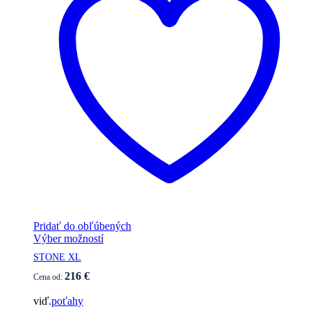
Pridať do obľúbených
Tento
Výber možností
produkt
STONE XL
má
viacero
216
€
Cena od:
variantov.
Možnosti
viď.
poťahy