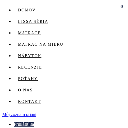
0
DOMOV
LISSA SÉRIA
MATRACE
MATRAC NA MIERU
NÁBYTOK
RECENZIE
POŤAHY
O NÁS
KONTAKT
Môj zoznam prianí
Prihlásiť sa