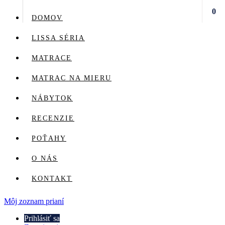
0
DOMOV
LISSA SÉRIA
MATRACE
MATRAC NA MIERU
NÁBYTOK
RECENZIE
POŤAHY
O NÁS
KONTAKT
Môj zoznam prianí
Prihlásiť sa