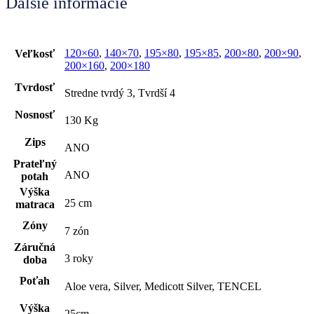
Ďalšie informácie
120×60
,
140×70
,
195×80
,
195×85
,
200×80
,
200×90
,
Veľkosť
200×160
,
200×180
Tvrdosť
Stredne tvrdý 3, Tvrdší 4
Nosnosť
130 Kg
Zips
ANO
Prateľný
ANO
potah
Výška
25 cm
matraca
Zóny
7 zón
Záručná
3 roky
doba
Poťah
Aloe vera, Silver, Medicott Silver, TENCEL
Výška
25cm