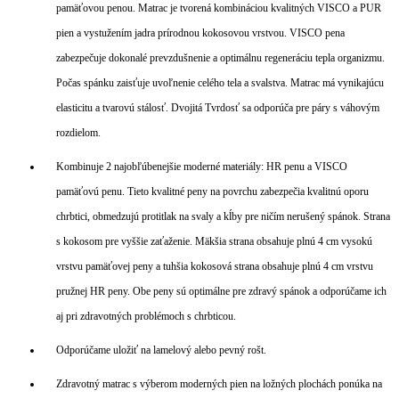
pamäťovou penou. Matrac je tvorená kombináciou kvalitných VISCO a PUR
pien a vystužením jadra prírodnou kokosovou vrstvou. VISCO pena
zabezpečuje dokonalé prevzdušnenie a optimálnu regeneráciu tepla organizmu.
Počas spánku zaisťuje uvoľnenie celého tela a svalstva. Matrac má vynikajúcu
elasticitu a tvarovú stálosť. Dvojitá Tvrdosť sa odporúča pre páry s váhovým
rozdielom.
Kombinuje 2 najobľúbenejšie moderné materiály: HR penu a VISCO
pamäťovú penu. Tieto kvalitné peny na povrchu zabezpečia kvalitnú oporu
chrbtici, obmedzujú protitlak na svaly a kĺby pre ničím nerušený spánok. Strana
s kokosom pre vyššie zaťaženie. Mäkšia strana obsahuje plnú 4 cm vysokú
vrstvu pamäťovej peny a tuhšia kokosová strana obsahuje plnú 4 cm vrstvu
pružnej HR peny. Obe peny sú optimálne pre zdravý spánok a odporúčame ich
aj pri zdravotných problémoch s chrbticou.
Odporúčame uložiť na lamelový alebo pevný rošt.
Zdravotný matrac s výberom moderných pien na ložných plochách ponúka na